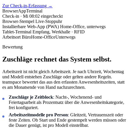
Zur Check-in-Erfassung
→
Browser
App
Terminal
Check-in · Mi 08:02
eingecheckt
Browser-Stempel
Live-Stoppuhr
Installierbare Web-App (PWA)
Home-Office, unterwegs
Tablet-Terminal
Empfang, Werkhalle · RFID
Arbeitsort
Büro
Home-Office
Unterwegs
Bewertung
Zuschläge rechnet das System selbst.
Arbeitszeit ist nicht gleich Arbeitszeit. Je nach Uhrzeit, Wochentag
und Modell entstehen Zuschläge oder gelten andere Regeln.
teamspace bewertet das aus den erfassten Anwesenheitszeiten, statt
es am Monatsende von Hand nachzurechnen.
Zuschläge je Zeitblock
: Nacht-, Wochenend- und
Feiertagsarbeit als Prozentsatz über die Anwesenheitskategorie,
frei konfiguriert.
Arbeitszeitmodelle pro Person
: Gleitzeit, Vertrauenszeit oder
feste Zeiten. Ob Start und Ende gestempelt werden müssen oder
die Dauer genügt, ist pro Modell einstellbar.