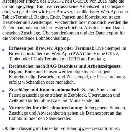
Arbeitgeber Pflicht, das EuGH-Urteil C-55/18 von 2019 hatte die
Grundlage gelegt. Ein Team erfasst seine Arbeitszeit in teamspace
dort, wo gearbeitet wird: per Browser, installierbarer Web-App oder
Tablet-Terminal. Beginn, Ende, Pausen und Korrekturen tragen
Bearbeiter und Zeitstempel, wöchentlich oder monatlich werden die
Zeiten manipulationssicher festgeschrieben. Aus denselben Daten
entstehen Zuschläge, Überstundenkonten und der Datenexport für
die vorbereitende Lohnbuchhaltung.
Erfassen per Browser, App oder Terminal
: Live-Stempel im
Browser, installierbare Web-App (PWA) fürs Home Office,
Tablet oder PC als Terminal mit RFID am Empfang.
Rechtssicher nach BAG-Beschluss und Arbeitszeitgesetz
:
Beginn, Ende und Pausen werden objektiv erfasst, jede
Korrektur trägt Bearbeiter und Zeitstempel, die Festschreibung
erfolgt wöchentlich oder monatlich.
Zuschläge und Konten automatisch
: Nacht-, Sonn- und
Feiertagszuschläge entstehen je Zeitblock, Überstunden und
Zeitkonto laufen ohne Excel am Monatsende mit.
Vorbereitet für die Lohnabrechnung
: freigegebene Stunden,
Zuschläge und Abwesenheiten gehen als Datenexport an das
Lohnbüro oder den Steuerberater.
Ob die Erfassung im Einzelfall vollständig gesetzeskonform ist,