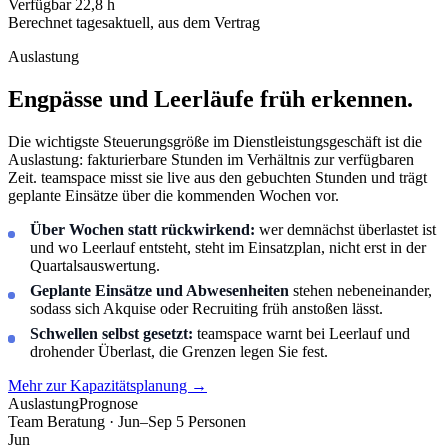
Verfügbar
22,8 h
Berechnet
tagesaktuell, aus dem Vertrag
Auslastung
Engpässe und Leerläufe früh erkennen.
Die wichtigste Steuerungsgröße im Dienstleistungsgeschäft ist die
Auslastung: fakturierbare Stunden im Verhältnis zur verfügbaren
Zeit. teamspace misst sie live aus den gebuchten Stunden und trägt
geplante Einsätze über die kommenden Wochen vor.
Über Wochen statt rückwirkend:
wer demnächst überlastet ist
und wo Leerlauf entsteht, steht im Einsatzplan, nicht erst in der
Quartalsauswertung.
Geplante Einsätze und Abwesenheiten
stehen nebeneinander,
sodass sich Akquise oder Recruiting früh anstoßen lässt.
Schwellen selbst gesetzt:
teamspace warnt bei Leerlauf und
drohender Überlast, die Grenzen legen Sie fest.
Mehr zur Kapazitätsplanung
→
Auslastung
Prognose
Team Beratung · Jun–Sep
5 Personen
Jun