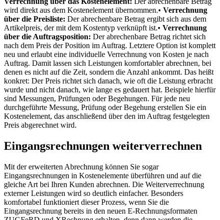
Verrechnung über das Kostenelement:
Der abrechenbare Betrag
wird direkt aus dem Kostenelement übernommen.•
Verrechnung
über die Preisliste:
Der abrechenbare Betrag ergibt sich aus dem
Artikelpreis, der mit dem Kostentyp verknüpft ist.•
Verrechnung
über die Auftragsposition:
Der abrechenbare Betrag richtet sich
nach dem Preis der Position im Auftrag. Letztere Option ist komplett
neu und erlaubt eine individuelle Verrechnung von Kosten je nach
Auftrag. Damit lassen sich Leistungen komfortabler abrechnen, bei
denen es nicht auf die Zeit, sondern die Anzahl ankommt. Das heißt
konkret: Der Preis richtet sich danach, wie oft die Leistung erbracht
wurde und nicht danach, wie lange es gedauert hat. Beispiele hierfür
sind Messungen, Prüfungen oder Begehungen. Für jede neu
durchgeführte Messung, Prüfung oder Begehung erstellen Sie ein
Kostenelement, das anschließend über den im Auftrag festgelegten
Preis abgerechnet wird.
Eingangsrechnungen weiterverrechnen
Mit der erweiterten Abrechnung können Sie sogar
Eingangsrechnungen in Kostenelemente überführen und auf die
gleiche Art bei Ihren Kunden abrechnen. Die Weiterverrechnung
externer Leistungen wird so deutlich einfacher. Besonders
komfortabel funktioniert dieser Prozess, wenn Sie die
Eingangsrechnung bereits in den neuen E-Rechnungsformaten
ZUGFeRD und XRechnung erhalten, denn dann werden die