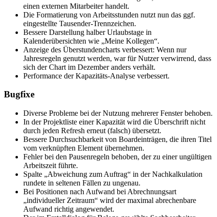
einen externen Mitarbeiter handelt.
Die Formatierung von Arbeitsstunden nutzt nun das ggf.
eingestellte Tausender-Trennzeichen.
Bessere Darstellung halber Urlaubstage in
Kalenderübersichten wie „Meine Kollegen“.
Anzeige des Überstundencharts verbessert: Wenn nur
Jahresregeln genutzt werden, war für Nutzer verwirrend, dass
sich der Chart im Dezember anders verhält.
Performance der Kapazitäts-Analyse verbessert.
Bugfixe
Diverse Probleme bei der Nutzung mehrerer Fenster behoben.
In der Projektliste einer Kapazität wird die Überschrift nicht
durch jeden Refresh erneut (falsch) übersetzt.
Bessere Durchsuchbarkeit von Boardeinträgen, die ihren Titel
vom verknüpften Element übernehmen.
Fehler bei den Pausenregeln behoben, der zu einer ungültigen
Arbeitszeit führte.
Spalte „Abweichung zum Auftrag“ in der Nachkalkulation
rundete in seltenen Fällen zu ungenau.
Bei Positionen nach Aufwand bei Abrechnungsart
„individueller Zeitraum“ wird der maximal abrechenbare
Aufwand richtig angewendet.