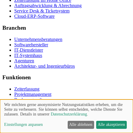
Zeiterfassung im Home Office
Auftragsabwicklung & Abrechnung
Service Desk & Ticketsystem
Cloud-ERP-Software
Branchen
Unternehmensberatungen
Softwarehersteller
IT-Dienstleister
IT-Systemhaus
Agenturen
Architektur- und Ingenieurbüros
Funktionen
Zeiterfassung
Projektmanagement
Rechnungssoftware
Wir möchten gerne anonymisierte Nutzungsstatistiken erheben, um die
CRM
Seite zu verbessern. Sie können selbst entscheiden, welche Dienste Sie
Teamwork
zulassen. Details in unserer
Datenschutzerklärung
.
Ticketsystem
HR-Software
Einstellungen anpassen
Alle ablehnen
Alle akzeptieren
Arbeitsplatzmanagement
Qualitätsmanagement