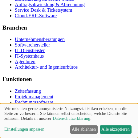
Auftragsabwicklung & Abrechnung
Service Desk & Ticketsystem
Cloud-ERP-Software
Branchen
Unternehmensberatungen
Softwarehersteller
IT-Dienstleister
IT-Systemhaus
Agenturen
Architektur- und Ingenieurbüros
Funktionen
Zeiterfassung
Projektmanagement
Rechnungssoftware
CRM
Wir möchten gerne anonymisierte Nutzungsstatistiken erheben, um die
Teamwork
Seite zu verbessern. Sie können selbst entscheiden, welche Dienste Sie
zulassen. Details in unserer
Datenschutzerklärung
.
Ticketsystem
HR-Software
Einstellungen anpassen
Alle ablehnen
Alle akzeptieren
Arbeitsplatzmanagement
Qualitätsmanagement