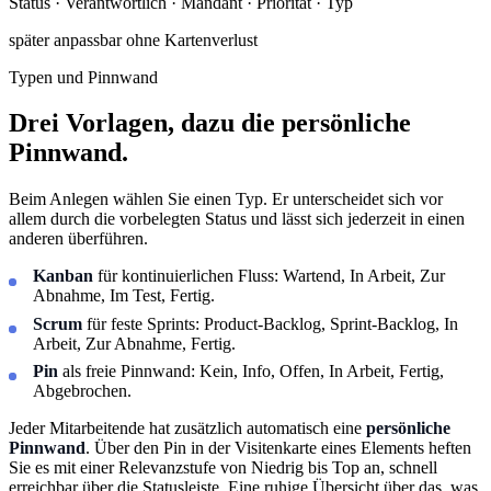
Status · Verantwortlich · Mandant · Priorität · Typ
später anpassbar
ohne Kartenverlust
Typen und Pinnwand
Drei Vorlagen, dazu die persönliche
Pinnwand.
Beim Anlegen wählen Sie einen Typ. Er unterscheidet sich vor
allem durch die vorbelegten Status und lässt sich jederzeit in einen
anderen überführen.
Kanban
für kontinuierlichen Fluss: Wartend, In Arbeit, Zur
Abnahme, Im Test, Fertig.
Scrum
für feste Sprints: Product-Backlog, Sprint-Backlog, In
Arbeit, Zur Abnahme, Fertig.
Pin
als freie Pinnwand: Kein, Info, Offen, In Arbeit, Fertig,
Abgebrochen.
Jeder Mitarbeitende hat zusätzlich automatisch eine
persönliche
Pinnwand
. Über den Pin in der Visitenkarte eines Elements heften
Sie es mit einer Relevanzstufe von Niedrig bis Top an, schnell
erreichbar über die Statusleiste. Eine ruhige Übersicht über das, was