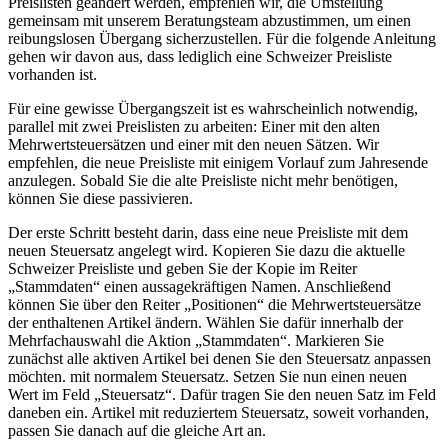
Preislisten geändert werden, empfehlen wir, die Umstellung
gemeinsam mit unserem Beratungsteam abzustimmen, um einen
reibungslosen Übergang sicherzustellen. Für die folgende Anleitung
gehen wir davon aus, dass lediglich eine Schweizer Preisliste
vorhanden ist.
Für eine gewisse Übergangszeit ist es wahrscheinlich notwendig,
parallel mit zwei Preislisten zu arbeiten: Einer mit den alten
Mehrwertsteuersätzen und einer mit den neuen Sätzen. Wir
empfehlen, die neue Preisliste mit einigem Vorlauf zum Jahresende
anzulegen. Sobald Sie die alte Preisliste nicht mehr benötigen,
können Sie diese passivieren.
Der erste Schritt besteht darin, dass eine neue Preisliste mit dem
neuen Steuersatz angelegt wird. Kopieren Sie dazu die aktuelle
Schweizer Preisliste und geben Sie der Kopie im Reiter
„Stammdaten“ einen aussagekräftigen Namen. Anschließend
können Sie über den Reiter „Positionen“ die Mehrwertsteuersätze
der enthaltenen Artikel ändern. Wählen Sie dafür innerhalb der
Mehrfachauswahl die Aktion „Stammdaten“. Markieren Sie
zunächst alle aktiven Artikel bei denen Sie den Steuersatz anpassen
möchten. mit normalem Steuersatz. Setzen Sie nun einen neuen
Wert im Feld „Steuersatz“. Dafür tragen Sie den neuen Satz im Feld
daneben ein. Artikel mit reduziertem Steuersatz, soweit vorhanden,
passen Sie danach auf die gleiche Art an.