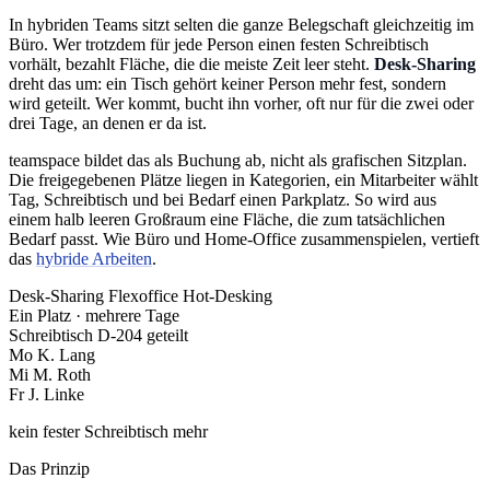
In hybriden Teams sitzt selten die ganze Belegschaft gleichzeitig im
Büro. Wer trotzdem für jede Person einen festen Schreibtisch
vorhält, bezahlt Fläche, die die meiste Zeit leer steht.
Desk-Sharing
dreht das um: ein Tisch gehört keiner Person mehr fest, sondern
wird geteilt. Wer kommt, bucht ihn vorher, oft nur für die zwei oder
drei Tage, an denen er da ist.
teamspace bildet das als Buchung ab, nicht als grafischen Sitzplan.
Die freigegebenen Plätze liegen in Kategorien, ein Mitarbeiter wählt
Tag, Schreibtisch und bei Bedarf einen Parkplatz. So wird aus
einem halb leeren Großraum eine Fläche, die zum tatsächlichen
Bedarf passt. Wie Büro und Home-Office zusammenspielen, vertieft
das
hybride Arbeiten
.
Desk-Sharing
Flexoffice
Hot-Desking
Ein Platz · mehrere Tage
Schreibtisch D-204
geteilt
Mo
K. Lang
Mi
M. Roth
Fr
J. Linke
kein fester Schreibtisch mehr
Das Prinzip