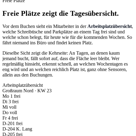
Freie Plätze
Freie Plätze zeigt die Tagesübersicht.
Vor dem Buchen sieht ein Mitarbeiter in der
Arbeitsplatzübersicht
,
welche Schreibtische und Parkplätze an einem Tag frei sind und
welche schon belegt, für heute wie für die kommenden Wochen. So
fährt niemand ins Büro und findet keinen Platz.
Dieselbe Sicht zeigt die Kehrseite: An Tagen, an denen kaum
jemand bucht, fällt sofort auf, dass die Fläche leer bleibt. Wer
regelmäßig hinsieht, erkennt schnell, an welchen Wochentagen es
eng wird und an welchen reichlich Platz ist, ganz ohne Sensoren,
allein aus den Buchungen.
Arbeitsplatzübersicht
Großraum Nord · KW 23
Mo
1 frei
Di
3 frei
Mi
voll
Do
voll
Fr
4 frei
D-201
frei
D-204
K. Lang
D-205
frei