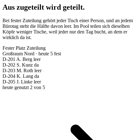
Aus zugeteilt wird geteilt.
Bei fester Zuteilung gehört jeder Tisch einer Person, und an jedem
Bürotag steht die Hälfte davon leer. Im Pool teilen sich dieselben
Köpfe weniger Tische, weil jeder nur den Tag bucht, an dem er
wirklich da ist.
Fester Platz
Zuteilung
Großraum Nord · heute
5 fest
D-201
A. Berg
leer
D-202
S. Kunz
da
D-203
M. Roth
leer
D-204
K. Lang
da
D-205
J. Linke
leer
heute genutzt
2 von 5